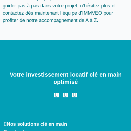
guider pas à pas dans votre projet, n’hésitez plus et
contactez dès maintenant l’équipe d’IMMVEO pour
profiter de notre accompagnement de A à Z.
Votre investissement locatif clé en main
optimisé
I
F
L
n
a
i
s
c
n
t
e
k
a
b
e
g
o
d
r
o
i
a
k
n
Nos solutions clé en main
m