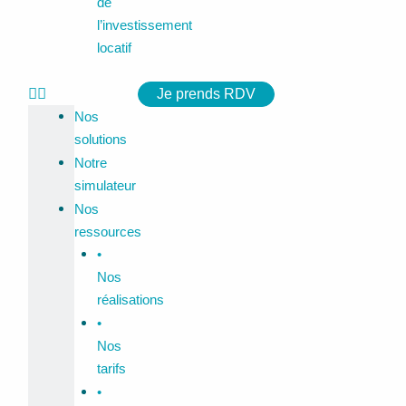
de
l’investissement
locatif
Je prends RDV
Nos
solutions
Notre
simulateur
Nos
ressources
•
Nos
réalisations
•
Nos
tarifs
•