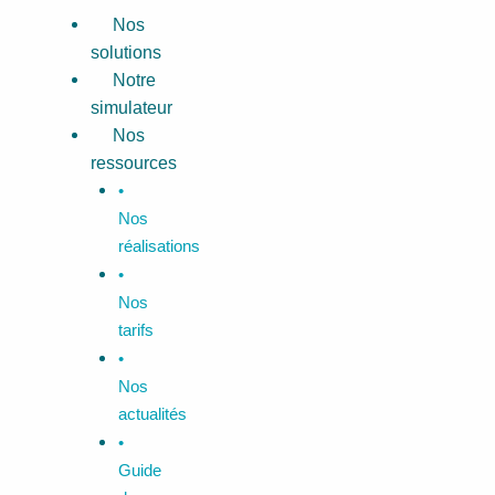
Aller
Menu
Nos
au
solutions
contenu
Notre
simulateur
Nos
ressources
•
Nos
réalisations
•
Nos
tarifs
•
Nos
actualités
•
Guide