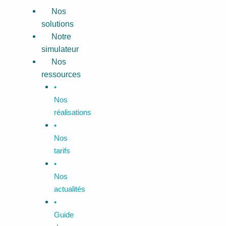
Aller
Menu
Nos
au
solutions
contenu
Notre
simulateur
Nos
ressources
•
Nos
réalisations
•
Nos
tarifs
•
Nos
actualités
•
Guide