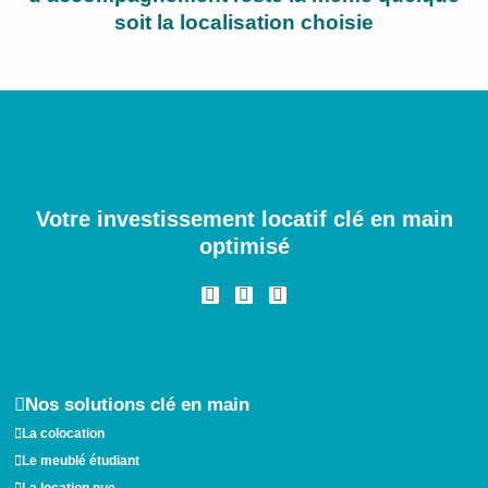
soit la localisation choisie
Votre investissement locatif clé en main
optimisé
I
F
L
n
a
i
s
c
n
t
e
k
a
b
e
g
o
d
r
o
i
a
k
n
Nos solutions clé en main
m
La colocation
Le meublé étudiant
La location nue