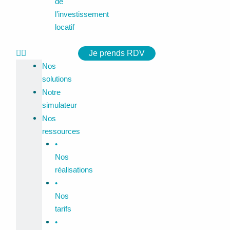
de
l’investissement
locatif
Je prends RDV
Nos
solutions
Notre
simulateur
Nos
ressources
•
Nos
réalisations
•
Nos
tarifs
•