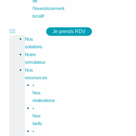
de
l’investissement
locatif
Je prends RDV
Nos
solutions
Notre
simulateur
Nos
ressources
•
Nos
réalisations
•
Nos
tarifs
•