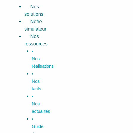
Aller
Menu
Nos
au
solutions
contenu
Notre
simulateur
Nos
ressources
•
Nos
réalisations
•
Nos
tarifs
•
Nos
actualités
•
Guide