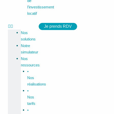
de
l’investissement
locatif
Je prends RDV
Nos
solutions
Notre
simulateur
Nos
ressources
•
Nos
réalisations
•
Nos
tarifs
•