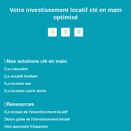
Votre investissement locatif clé en main
optimisé
I
F
L
n
a
i
s
c
n
t
e
k
a
b
e
g
o
d
r
o
i
a
k
n
Nos solutions clé en main
m
La colocation
Le meublé étudiant
La location nue
La location courte durée
Ressources
Le lexique de l’investissement locatif
Notre guide de l’investissement locatif
Vos questions fréquentes