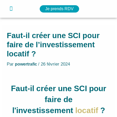
Navigation
Aller
Menu
Je prends RDV
des
Nos solutions
Notre simulateur
Nos ressources
au
articles
contenu
Faut-il créer une SCI pour
faire de l’investissement
locatif ?
Par
/
26 février 2024
powertrafic
Faut-il créer une SCI pour
faire de
l'investissement
locatif
?