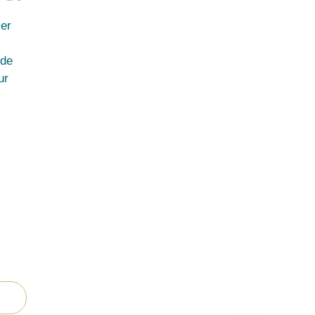
ier
 de
ur