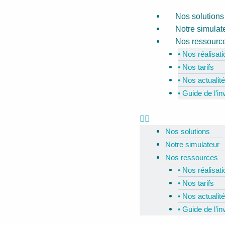
Navigation
Aller
Menu
Nos solutions
des
au
Notre simulat
articles
contenu
Nos ressourc
• Nos réalisat
• Nos tarifs
• Nos actualit
• Guide de l’i
Nos solutions
Notre simulateur
Nos ressources
• Nos réalisat
• Nos tarifs
• Nos actualit
• Guide de l’i