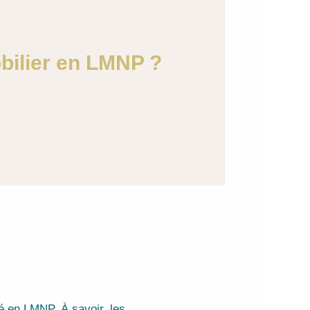
bilier en LMNP ?
té en LMNP. À savoir, les