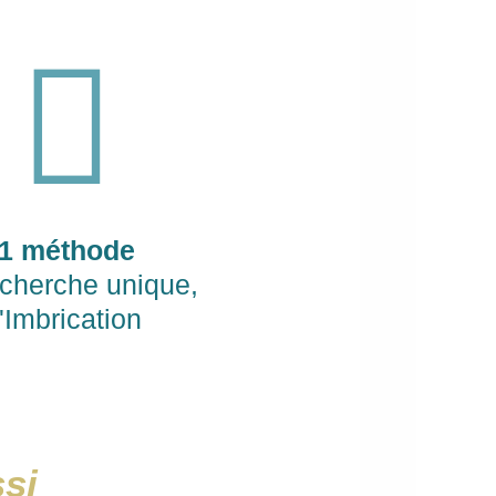
1 méthode
echerche unique,
l'Imbrication
ssi