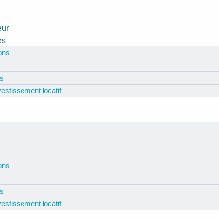
eur
es
ions
és
nvestissement locatif
ions
és
nvestissement locatif