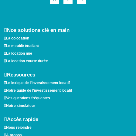
s
c
n
t
e
k
a
b
e
g
o
d
r
o
i
a
k
n
Nos solutions clé en main
m
La colocation
Le meublé étudiant
La location nue
La location courte durée
Ressources
Le lexique de l’investissement locatif
Notre guide de l’investissement locatif
Vos questions fréquentes
Notre simulateur
Accès rapide
Nous rejoindre
À propos