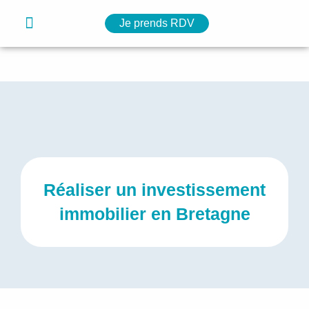
Aller
Menu
Je prends RDV
Nos solutions
Notre simulateur
Nos ressources
au
contenu
Réaliser un investissement
immobilier en Bretagne