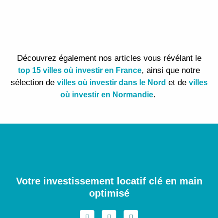
Découvrez également nos articles vous révélant le
, ainsi que notre
top 15 villes où investir en France
sélection de
et de
villes où investir dans le Nord
villes
.
où investir en Normandie
Votre investissement locatif clé en main
optimisé
I
F
L
n
a
i