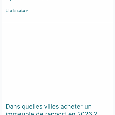
Lire la suite »
Dans
quelles
villes
acheter
un
immeuble
de
rapport
en
2026 ?
Dans quelles villes acheter un
immeuble de rapport en 2026 ?