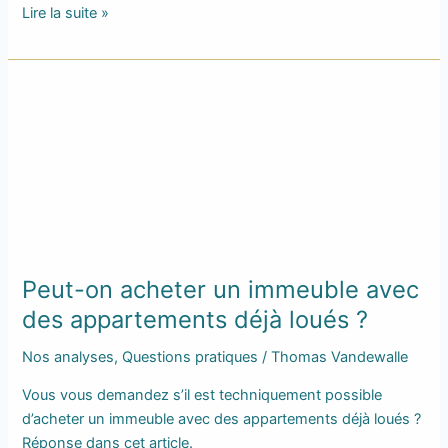
Lire la suite »
Peut-
on
acheter
un
immeuble
avec
des
appartements
Peut-on acheter un immeuble avec
déjà
loués
des appartements déjà loués ?
?
Nos analyses
,
Questions pratiques
/
Thomas Vandewalle
Vous vous demandez s’il est techniquement possible
d’acheter un immeuble avec des appartements déjà loués ?
Réponse dans cet article.