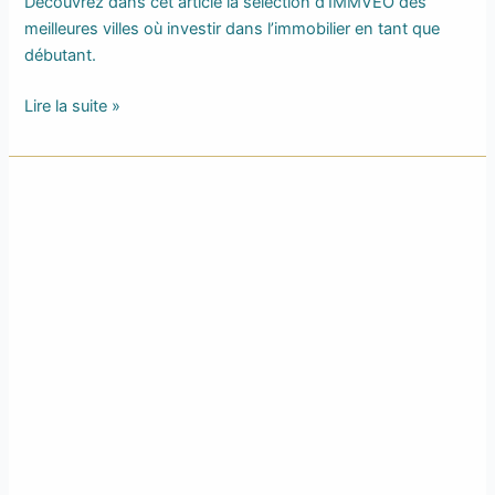
Découvrez dans cet article la sélection d’IMMVEO des
meilleures villes où investir dans l’immobilier en tant que
débutant.
Lire la suite »
Comment
investir
dans
un
immeuble
de
rapport
en
Île-
de-
France
?