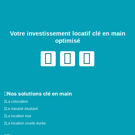
Votre investissement locatif clé en main
optimisé
I
F
L
n
a
i
s
c
n
Nos solutions clé en main
t
e
k
La colocation
a
b
e
Le meublé étudiant
La location nue
La location courte durée
g
o
d