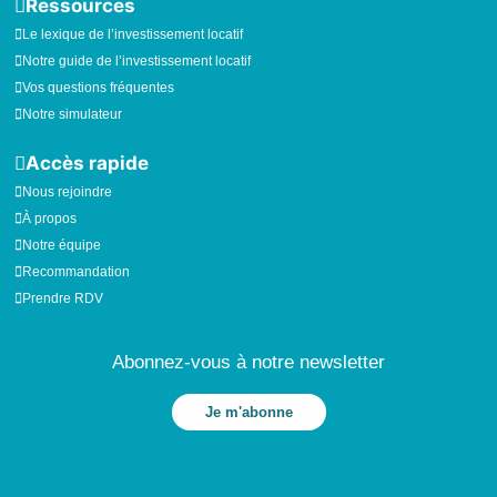
Ressources
r
o
i
Le lexique de l’investissement locatif
Notre guide de l’investissement locatif
a
k
n
Vos questions fréquentes
Notre simulateur
m
Accès rapide
Nous rejoindre
À propos
Notre équipe
Recommandation
Prendre RDV
Abonnez-vous à notre newsletter
Je m'abonne