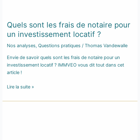
notaire
pour
un
Quels sont les frais de notaire pour
investissement
locatif
un investissement locatif ?
?
Nos analyses
,
Questions pratiques
/
Thomas Vandewalle
Envie de savoir quels sont les frais de notaire pour un
investissement locatif ? IMMVEO vous dit tout dans cet
article !
Lire la suite »
Avis
sur
Lokey
et