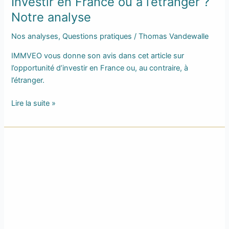
Investir en France ou à l’étranger ?
Notre analyse
Nos analyses
,
Questions pratiques
/
Thomas Vandewalle
IMMVEO vous donne son avis dans cet article sur
l’opportunité d’investir en France ou, au contraire, à
l’étranger.
Lire la suite »
Investir
en
locatif
à
Argenteuil
:
bonne