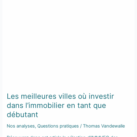
Les
meilleures
villes
où
investir
dans
l’immobilier
en
tant
que
débutant
Les meilleures villes où investir
dans l’immobilier en tant que
débutant
Nos analyses
,
Questions pratiques
/
Thomas Vandewalle