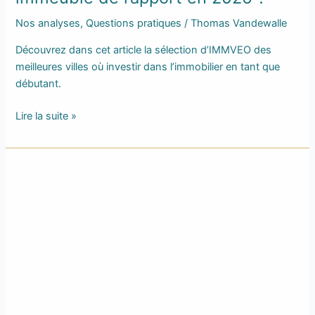
Nos analyses
,
Questions pratiques
/
Thomas Vandewalle
Découvrez dans cet article la sélection d’IMMVEO des
meilleures villes où investir dans l’immobilier en tant que
débutant.
Lire la suite »
Notre
top
4
des
quartiers
où
investir
à
Dijon