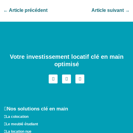
←
Article précédent
Article suivant
→
Votre investissement locatif clé en main
optimisé
I
F
L
n
a
i
s
c
n
t
e
k
a
b
e
g
o
d
r
o
i
a
k
n
Nos solutions clé en main
m
La colocation
Le meublé étudiant
La location nue