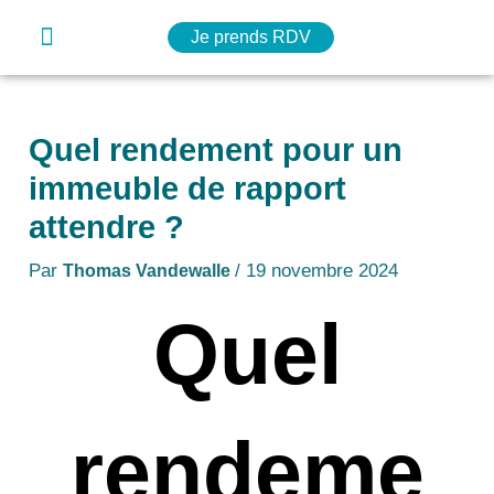
Navigation
Aller
Menu
Je prends RDV
des
Nos solutions
Notre simulateur
Nos ressources
au
articles
contenu
Quel rendement pour un
immeuble de rapport
attendre ?
Par
/
19 novembre 2024
Thomas Vandewalle
Quel
rendeme