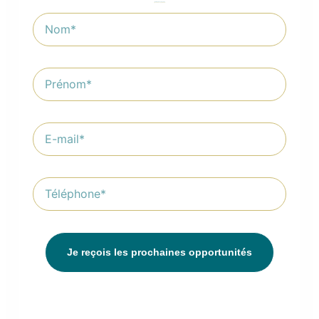
Ne manquez pas nos
prochaines opportunités !
Je reçois les prochaines opportunités