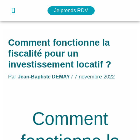
Navigation
Aller
Menu
Je prends RDV
des
Nos solutions
Notre simulateur
Nos ressources
au
articles
contenu
Comment fonctionne la
fiscalité pour un
investissement locatif ?
Par
/
7 novembre 2022
Jean-Baptiste DEMAY
Comment