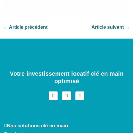
←
Article précédent
Article suivant
→
Votre investissement locatif clé en main
optimisé
I
F
L
n
a
i
s
c
n
t
e
k
a
b
e
g
o
d
r
o
i
a
k
n
Nos solutions clé en main
m