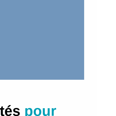
ités
pour