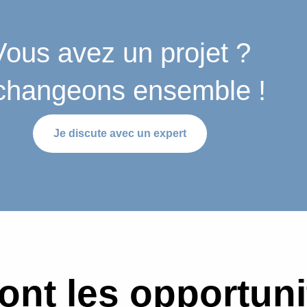
Vous avez un projet ?
changeons ensemble !
Je discute avec un expert
ont les opportun