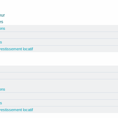
eur
es
ions
és
nvestissement locatif
ions
és
nvestissement locatif