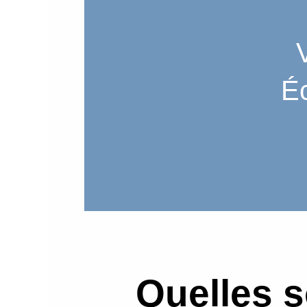
É
Quelles s