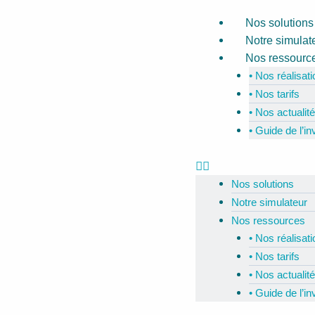
Navigation
Aller
Menu
Nos solutions
des
au
Notre simulat
articles
contenu
Nos ressourc
• Nos réalisat
• Nos tarifs
• Nos actualit
• Guide de l’i
Nos solutions
Notre simulateur
Nos ressources
• Nos réalisat
• Nos tarifs
• Nos actualit
• Guide de l’i