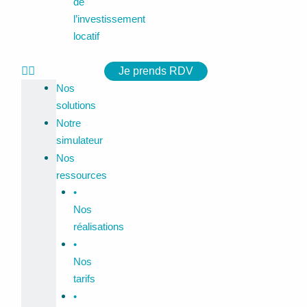
de
l’investissement
locatif
Je prends RDV
Nos
solutions
Notre
simulateur
Nos
ressources
•
Nos
réalisations
•
Nos
tarifs
•