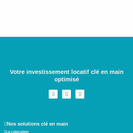
Votre investissement locatif clé en main
optimisé
I
F
L
n
a
i
s
c
n
t
e
k
a
b
e
g
o
d
r
o
i
a
k
n
Nos solutions clé en main
m
La colocation