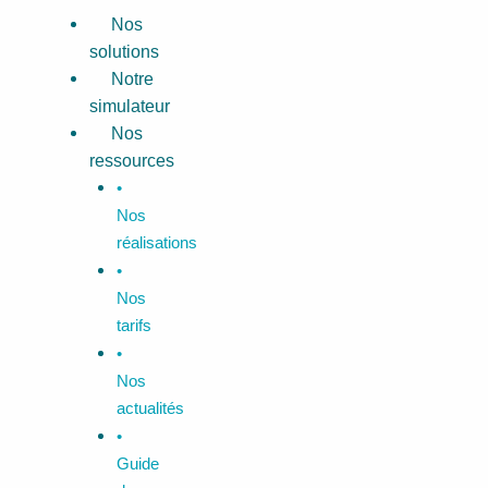
Aller
Menu
Nos
au
solutions
contenu
Notre
simulateur
Nos
ressources
•
Nos
réalisations
•
Nos
tarifs
•
Nos
actualités
•
Guide