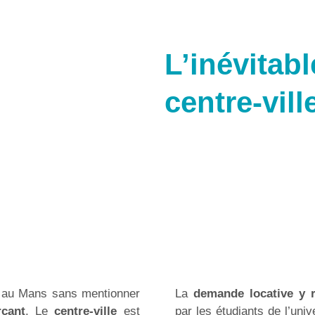
L’inévitabl
centre-vill
nt au Mans sans mentionner
La
demande locative y 
çant
. Le
centre-ville
est
par les étudiants de l’univ