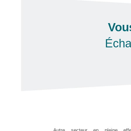
Vous
Écha
Autre secteur en pleine effe