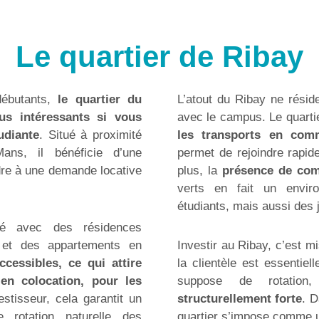
Le quartier de Ribay
débutants,
le quartier du
L’atout du Ribay ne rési
us intéressants si vous
avec le campus. Le quarti
udiante
. Situé à proximité
les transports en co
ans, il bénéficie d’une
permet de rejoindre rapide
ndre à une demande locative
plus, la
présence de co
verts en fait un envir
étudiants, mais aussi des 
ié avec des résidences
s et des appartements en
Investir au Ribay, c’est mi
ccessibles, ce qui attire
la clientèle est essentie
en colocation, pour les
suppose de rotatio
estisseur, cela garantit un
structurellement forte
. D
 rotation naturelle des
quartier s’impose comme u