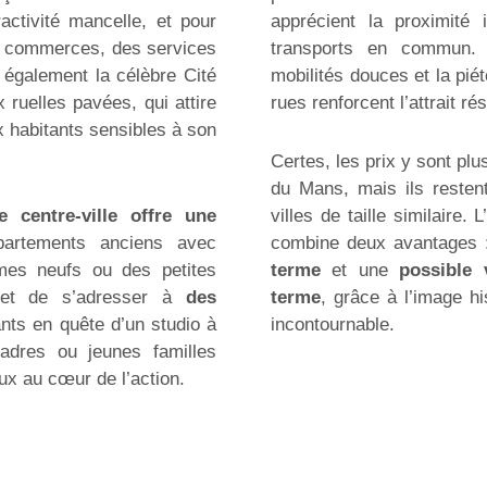
ractivité mancelle, et pour
apprécient la proximité
es commerces, des services
transports en commun.
e également la célèbre Cité
mobilités douces et la pié
 ruelles pavées, qui attire
rues renforcent l’attrait ré
 habitants sensibles à son
Certes, les prix y sont pl
du Mans, mais ils resten
 centre-ville offre une
villes de taille similaire.
artements anciens avec
combine deux avantages
mes neufs ou des petites
terme
et une
possible 
rmet de s’adresser à
des
terme
, grâce à l’image hi
ants en quête d’un studio à
incontournable.
adres ou jeunes familles
x au cœur de l’action.