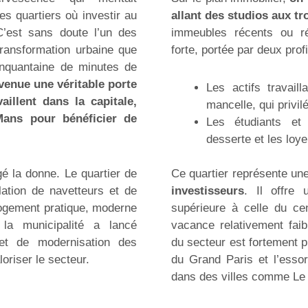
es quartiers où investir au
allant des studios aux tr
C’est sans doute l’un des
immeubles récents ou r
transformation urbaine que
forte, portée par deux profi
nquantaine de minutes de
evenue une véritable porte
Les actifs travail
aillent dans la capitale,
mancelle, qui privil
Mans pour bénéficier de
Les étudiants et 
desserte et les loye
é la donne. Le quartier de
Ce quartier représente un
lation de navetteurs et de
investisseurs
. Il offre 
logement pratique, moderne
supérieure à celle du ce
 la municipalité a lancé
vacance relativement faib
 et de modernisation des
du secteur est fortement 
oriser le secteur.
du Grand Paris et l’essor 
dans des villes comme Le