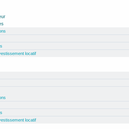
eur
es
ions
és
nvestissement locatif
ions
és
nvestissement locatif