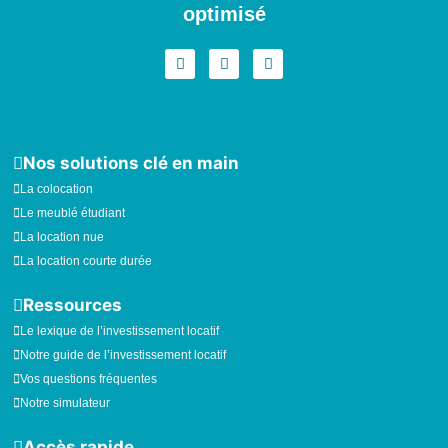
optimisé
I
F
L
n
a
i
s
c
n
t
e
k
a
b
e
g
o
d
r
o
i
a
k
n
Nos solutions clé en main
m
La colocation
Le meublé étudiant
La location nue
La location courte durée
Ressources
Le lexique de l’investissement locatif
Notre guide de l’investissement locatif
Vos questions fréquentes
Notre simulateur
Accès rapide