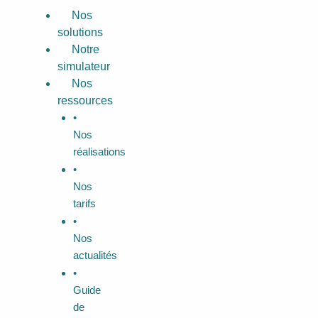
Aller
Menu
Nos
au
solutions
contenu
Notre
simulateur
Nos
ressources
•
Nos
réalisations
•
Nos
tarifs
•
Nos
actualités
•
Guide
de